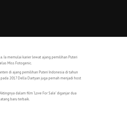
. Ia memulai karier lewat ajang pemilihan Puteri
elas Miss Fotogenic.
nten di ajang pemilihan Puteri Indonesia di tahun
, pada 2017 Della Dartyan juga pernah menjadi host
ktingnya dalam film ‘Love For Sale’ diganjar dua
atang baru terbaik.