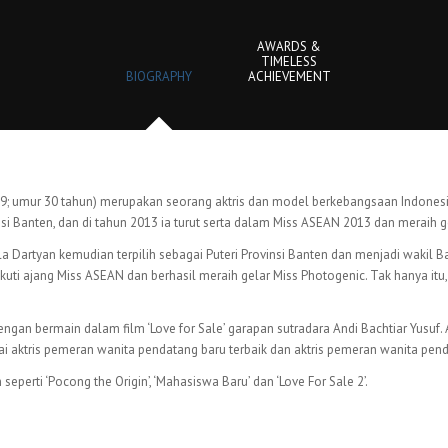
AWARDS &
TIMELESS
BIOGRAPHY
ACHIEVEMENT
89; umur 30 tahun) merupakan seorang aktris dan model berkebangsaan Indonesia
si Banten, dan di tahun 2013 ia turut serta dalam Miss ASEAN 2013 dan meraih g
 Dartyan kemudian terpilih sebagai Puteri Provinsi Banten dan menjadi wakil Ba
kuti ajang Miss ASEAN dan berhasil meraih gelar Miss Photogenic. Tak hanya itu
ngan bermain dalam film ‘Love for Sale’ garapan sutradara Andi Bachtiar Yusuf. A
 aktris pemeran wanita pendatang baru terbaik dan aktris pemeran wanita pend
eperti ‘Pocong the Origin’, ‘Mahasiswa Baru’ dan ‘Love For Sale 2’.