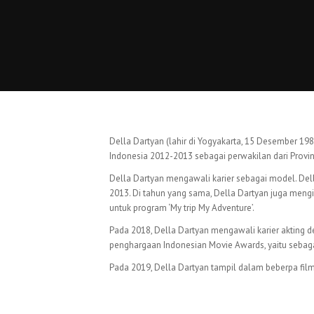
Della Dartyan (lahir di Yogyakarta, 15 Desember 19
Indonesia 2012-2013 sebagai perwakilan dari Provin
Della Dartyan mengawali karier sebagai model. Della
2013. Di tahun yang sama, Della Dartyan juga mengi
untuk program ‘My trip My Adventure’.
Pada 2018, Della Dartyan mengawali karier akting de
penghargaan Indonesian Movie Awards, yaitu sebagai
Pada 2019, Della Dartyan tampil dalam beberpa film s