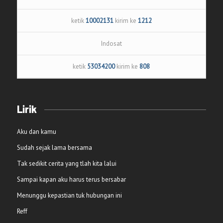
ketik
10002131
kirim ke
1212
Indosat
ketik
53034200
kirim ke
808
Lirik
Aku dan kamu
Sudah sejak lama bersama
Tak sedikit cerita yang tlah kita lalui
Sampai kapan aku harus terus bersabar
Menunggu kepastian tuk hubungan ini
Reff