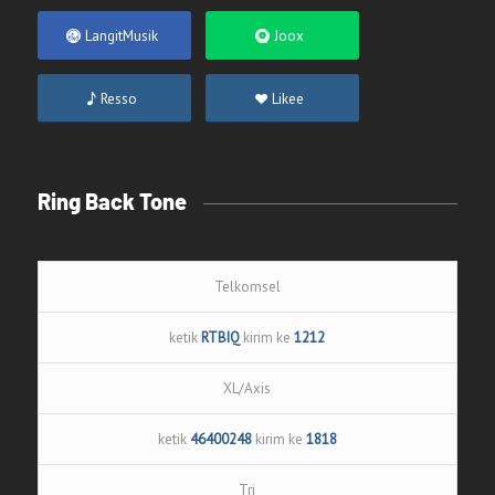
LangitMusik
Joox
Resso
Likee
Ring Back Tone
Telkomsel
ketik
RTBIQ
kirim ke
1212
XL/Axis
ketik
46400248
kirim ke
1818
Tri